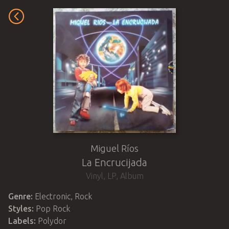
Miguel Ríos
La Encrucijada
Vinyl
,
LP, Album
Genre:
Electronic, Rock
Styles:
Pop Rock
Labels:
Polydor